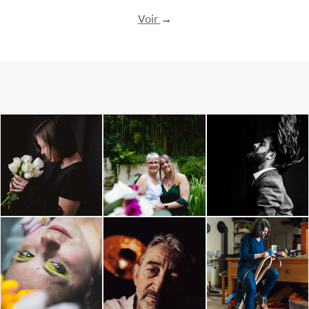
Voir
→